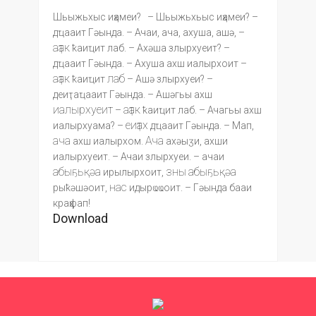
Шьыжьхыс иҳамеи? – Шьыжьхьыс иҳамеи? –
дҵааит Гәында. – Ачаи, ача, ахуша, ашә, –
аҭак
ҟаиҵит лаб. – Ахәша злырхуеит? –
дҵааит Гәында. – Ахуша ахш иалырхоит –
аҭак
лаб
ҟаиҵит
– Ашә злырхуеи? –
деиҭаҵааит Гәында. – Ашәгьы ахш
иалырхуеит
аҭак
–
ҟаиҵит лаб. – Ачагьы ахш
еиҭах
иалырхуама? –
дҵааит Гәында. – Мап,
ача
Ача
ахш иалырхом.
ахәыӡи, ахши
иалырхуеит. – Ачаи злырхуеи. – ачаи
абыҕьқәа
зны
абыҕьқәа
ирылырхоит,
нас
рыҟәшәоит,
идырҩҩоит. – Гәында бааи
краҳфап!
Download