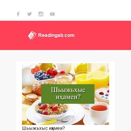
Шьыжьхыс иҳамеи?